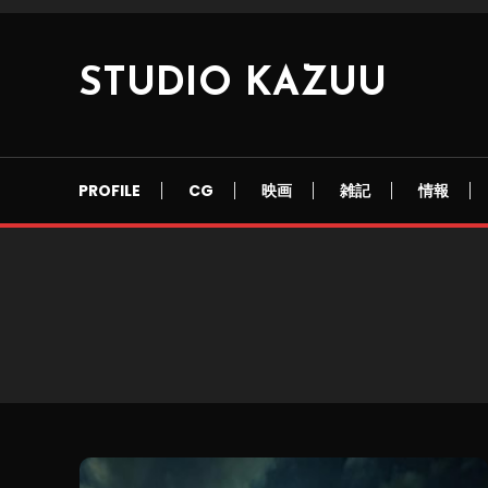
Skip
To
Content
STUDIO KAZUU
PROFILE
CG
映画
雑記
情報