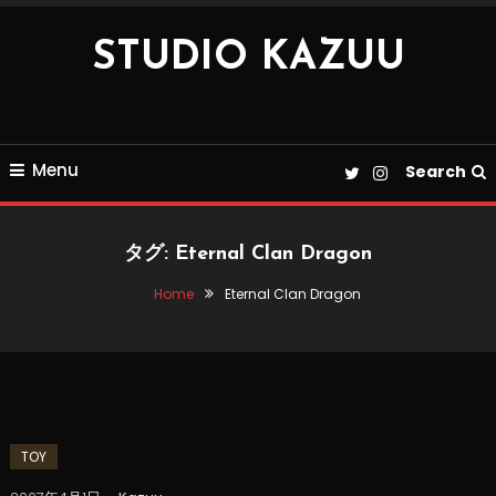
Skip
To
STUDIO KAZUU
Content
Menu
Search
タグ:
Eternal Clan Dragon
Home
Eternal Clan Dragon
TOY