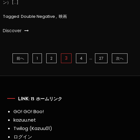
ン） […]
Tagged
Double Negative
,
映画
Discover
…
3
投
前へ
1
2
4
27
次へ
稿
の
LINK: 15 ホームリンク
ペ
GO! GO! Boo!
ー
kazuu.net
Twilog (Kazuu01)
ジ
ログイン