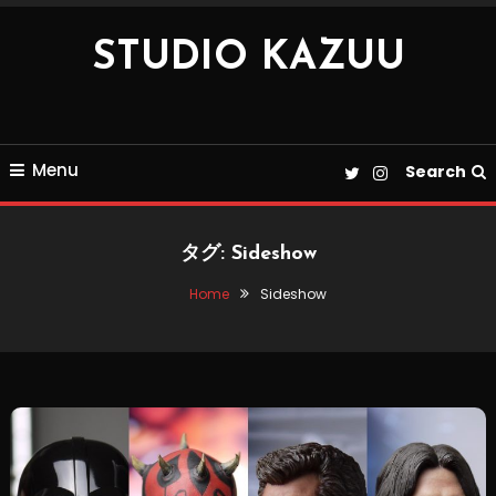
Skip
To
STUDIO KAZUU
Content
Menu
Search
タグ:
Sideshow
Home
Sideshow