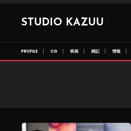
Skip
To
Content
STUDIO KAZUU
PROFILE
CG
映画
雑記
情報