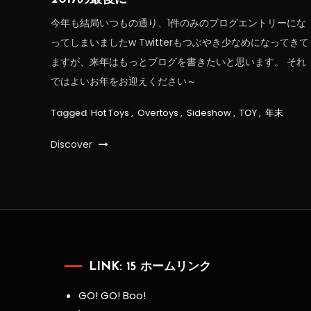
今年も結局いつもの通り、1件のみのブログエントリーにな
ってしまいましたw Twitterもつぶやき少なめになってきて
ますが、来年はもっとブログを書きたいと思います。 それ
ではよいお年をお迎えください～
Tagged
Hot Toys
,
Overtoys
,
Sideshow
,
TOY
,
年末
Discover
LINK: 15 ホームリンク
GO! GO! Boo!