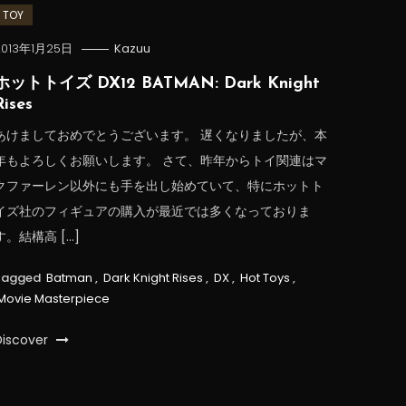
TOY
2013年1月25日
Kazuu
ホットトイズ DX12 BATMAN: Dark Knight
Rises
あけましておめでとうございます。 遅くなりましたが、本
年もよろしくお願いします。 さて、昨年からトイ関連はマ
クファーレン以外にも手を出し始めていて、特にホットト
イズ社のフィギュアの購入が最近では多くなっておりま
す。結構高 […]
Tagged
Batman
,
Dark Knight Rises
,
DX
,
Hot Toys
,
Movie Masterpiece
Discover