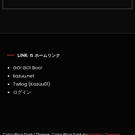
LINK: 15 ホームリンク
GO! GO! Boo!
kazuu.net
Twilog (Kazuu01)
ログイン
Color Blog Dark
|
Theme: Color Blog Dark by
Mystery Themes
.