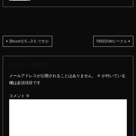
投
ZBrush2.5→3.0…ですか
FREEDOMビークル
稿
コメントを残す
ナ
メールアドレスが公開されることはありません。
※
が付いている
ビ
欄は必須項目です
ゲ
コメント
※
ー
シ