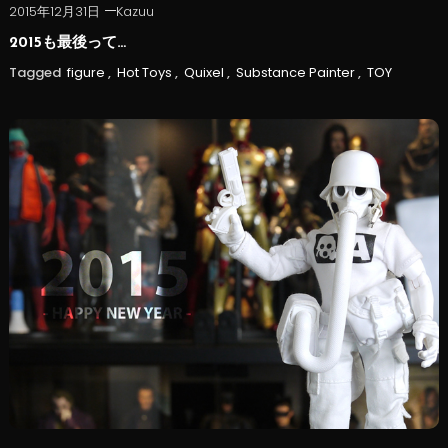
2015年12月31日
Kazuu
2015も最後って…
Tagged
figure
,
Hot Toys
,
Quixel
,
Substance Painter
,
TOY