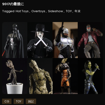
2017の最後に
Tagged
Hot Toys
,
Overtoys
,
Sideshow
,
TOY
,
年末
CG
TOY
雑記