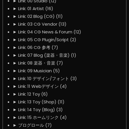
►
Link: 00 Studio (12)
►
Link: 01 Artist (16)
►
Link: 02 Blog (CG) (11)
►
Link: 03 CG Vendor (13)
►
Link: 04 CG News & Forum (12)
►
Link: 05 CG Plugin/Script (2)
►
Link: 06 CG 参考 (7)
►
Link: 07 Blog (楽器・音楽) (1)
►
Link: 08 楽器・音楽 (7)
►
Link: 09 Musician (5)
►
Link: 10 デザイン/フォント (3)
►
Link: 11 Webデザイン (4)
►
Link: 12 Toy (6)
►
Link: 13 Toy (Shop) (11)
►
Link: 14 Toy (Blog) (3)
►
Link: 15 ホームリンク (4)
►
ブログロール (7)