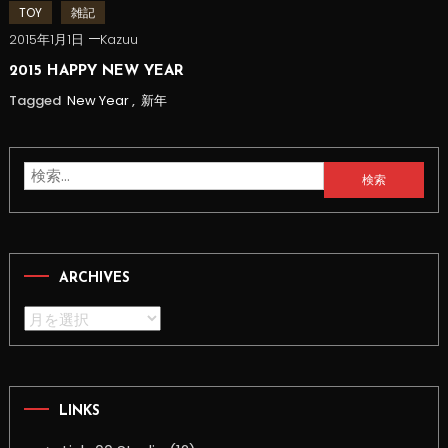
TOY
雑記
2015年1月1日
Kazuu
2015 HAPPY NEW YEAR
Tagged
New Year
,
新年
検
索:
ARCHIVES
Archives
LINKS