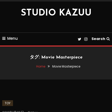
Skip
To
STUDIO KAZUU
Content
Menu
Search
タグ:
Movie Masterpiece
Home
Movie Masterpiece
TOY